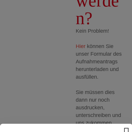
werde
n?
Kein Problem!
Hier
können Sie
unser Formular des
Aufnahmeantrags
herunterladen und
ausfüllen.
Sie müssen dies
dann nur noch
ausdrucken,
unterschreiben und
uns zukommen
lassen.