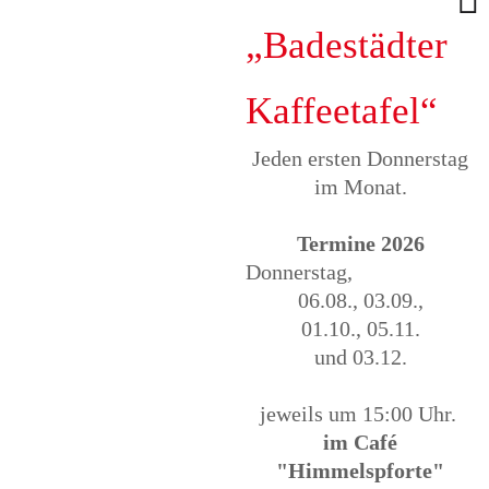
„Badestädter
Unser Büro:
Sozialkreis Bad
Kaffeetafel“
Sooden-Allendorf
e.V.
Jeden ersten Donnerstag
Kirchplatz 2
im Monat.
37242 Bad Sooden-
Allendorf
Termine 2026
Donnerstag,
Sie sind bereits
06.08., 03.09.,
Mitglied und
01.10., 05.11.
möchten uns
und 03.12.
Änderungen zu
Ihren Mitgliedsdaten
jeweils um 15:00 Uhr.
mitteilen?
im Café
"Himmelspforte"
Dann nutzen Sie