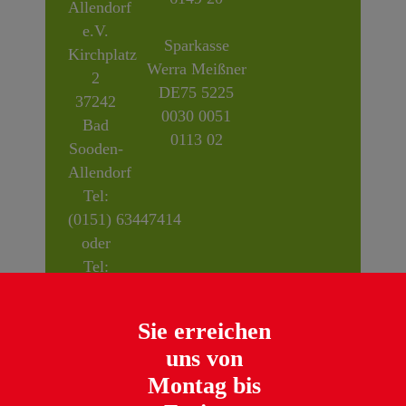
Allendorf
e.V.
Sparkasse
Kirchplatz
Werra Meißner
2
DE75 5225
37242
0030 0051
Bad
0113 02
Sooden-
Allendorf
Tel:
(0151) 63447414
oder
Tel:
(05652)
9188044
Sie erreichen
kontakt@sozialkreis-
uns von
bsa.de
Montag bis