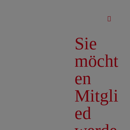
Sie
möcht
en
Mitgli
ed