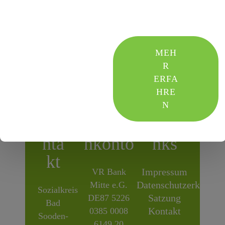
bitte auch unser
oben
genanntes
Formular.
MEH
R
ERFA
HRE
N
Ko
Spende
Quickli
nta
nkonto
nks
kt
Impressum
VR Bank
Datenschutzerklärun
Mitte e.G.
Sozialkreis
Satzung
DE87 5226
Bad
Kontakt
0385 0008
Sooden-
6149 20